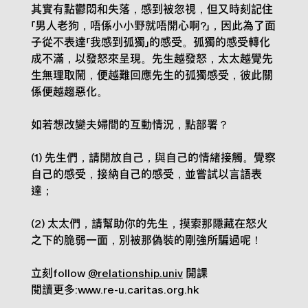
其實有點鬱悶和失落，感到被忽視，但又時刻記住
「男人老狗，唔係小小野就唔開心啊?」，因此為了面
子從不表達「我感到孤獨」的感受。孤獨的感受轉化
成不滿，以發怒來呈現。先生越發怒，太太越覺先
生無理取鬧，便越難回應先生的孤獨感受，彼此關
係便越趨惡化。
如若想改變夫婦間的互動情況，點部署？
(1) 先生們，請開放自己，與自己的情緒接觸。覺察
自己的感受，接納自己的感受，並嘗試以言語表
達；
(2) 太太們，請幫助你的先生，摸索那隱藏在怒火
之下的脆弱一面，別被那偽裝的剛強所騙過呢！
立刻follow
@relationship.univ
開課
閱讀更多:www.re-u.caritas.org.hk