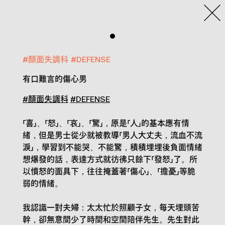
#
顏面失調科
#
DEFENSE
有口難言的傷心男
#顏面失調科
#DEFENSE
「喜」、「怒」、「哀」、「驚」，原是「人」的基本應有情
緒，但是男士從少就被教導「男人大丈夫，流血不流
淚」，學習到不能哭、不能驚，積積埋埋後負面情緒
想爆發的話，表達方式就彷彿只餘下「發怒」了。所
以憤怒的面具下，往往掩蓋著「傷心」、「擔憂」等脆
弱的情緒。
我認識一對夫婦：太太忙於照顧子女，每天埋頭苦
幹，卻無意間少了時間和空間陪伴先生。先生對此