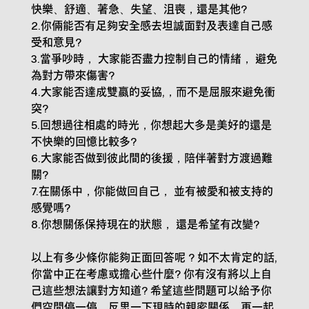
快樂、舒適、著急、失望、沮喪，還是其他?
2.你倆能否有足夠安全感去坦誠面對及表達自己感
受和意見?
3.當爭吵時， 大家能否盡力控制自己的情緒， 避免
為對方帶來傷害?
4.大家能否達成雙嬴的妥協,，而不是屈服來避免衝
突?
5.回想過往相處的時光，你想起大多是美好的還是
不快樂的回憶比較多?
6.大家能否做到彼此間的後援，陪伴著對方渡過難
關?
7.在關係中，你能做回自己， 並有被愛和被支持的
感覺嗎?
8.你想關係保持現在的狀態， 還是希望有改變?
以上有多少條你能夠正面回答呢 ? 如不太肯定的話,
你當中正在考慮或擔心些什麼? 你有沒有將以上自
己這些想法讓對方知道? 希望這些問題可以給予你
們空間停一停，反思一下現時的親密關係，再一起