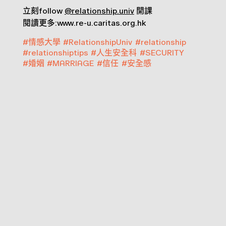
立刻follow
@relationship.univ
開課
閱讀更多:www.re-u.caritas.org.hk
#
情感大學
#
RelationshipUniv
#
relationship
#
relationshiptips
#
人生安全科
#
SECURITY
#
婚姻
#
MARRIAGE
#
信任
#
安全感