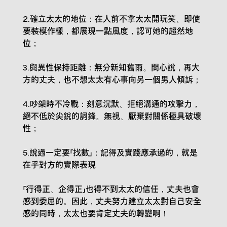
2.確立太太的地位：在人前不拿太太開玩笑、即使
要裝模作樣，都展現一點風度，認可她的超然地
位；
3.與異性保持距離：無分新知舊雨。問心說，再大
方的丈夫，也不想太太有心事向另一個男人傾訴；
4.吵架時不冷戰：刻意沉默、拒絕溝通的攻擊力，
絕不低於尖銳的詞鋒。無視、厭棄對關係極具破壞
性；
5.說過一定要「找數」：記得及實踐應承過的，就是
在乎對方的實際表現
「行得正、企得正」也得不到太太的信任，丈夫也會
感到委屈的。因此，丈夫努力建立太太對自己安全
感的同時，太太也要肯定丈夫的轉變啊！