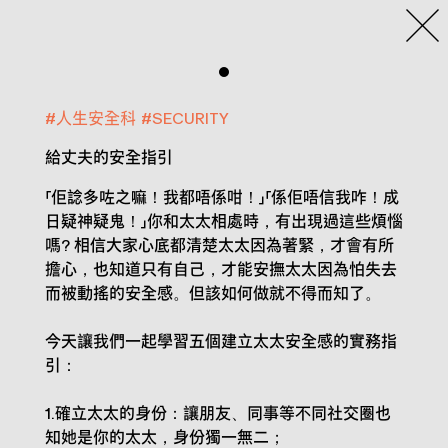
#
人生安全科
#
SECURITY
給丈夫的安全指引
「佢諗多咗之嘛！我都唔係咁！」「係佢唔信我咋！成
日疑神疑鬼！」你和太太相處時，有出現過這些煩惱
嗎? 相信大家心底都清楚太太因為著緊，才會有所
擔心，也知道只有自己，才能安撫太太因為怕失去
而被動搖的安全感。但該如何做就不得而知了。
今天讓我們一起學習五個建立太太安全感的實務指
引：
1.確立太太的身份：讓朋友、同事等不同社交圈也
知她是你的太太，身份獨一無二；