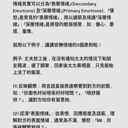
情緒其實可以分為「表層情緒」(Secondary
Emotions) 及「深層情緒」(Primary Emotions)。「憤
怒」是常見的「表層情緒」，用以調節及保護「深層情
緒」；「深層情緒」是原發的脆弱感受，如：傷心、委
屈、羞愧。
就用以下例子，講講安撫情緒的5個原則啦！
例子: 丈夫放工後，在沒有通知太太的情況下和朋
友踢波，遲了歸家，回家後太太黑哂面，只見飯枱
上涼了的飯菜。
(1) 反映觀察：用言語直接表達察覺到對方的狀態。
如：「你面色好似唔係好好咁既？」、「唔舒服
呀？」，讓對方知你有留意她。
(2) 認清「表面情緒」：從表情、回應態度及語氣，理
解對方的表面情緒，通常為不滿、憤怒：「BB，你
係咪嬲緊我呀？」