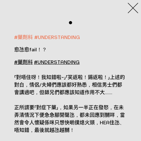
#
藥劑科
#
UNDERSTANDING
愈氹愈fail！？
#藥劑科
#UNDERSTANDING
「對唔住呀！我知錯啦~」「笑返啦！錫返啦！」上述的
對白，情侶/夫婦們應該都好熟悉，相信男士們都
會講過吧，但師兄們都應該知道作用不大......
正所謂要「對症下藥」，如果另一半正在發怒，在未
弄清情況下便急急腳開聲氹，都未回應到嬲咩，當
然會令人懷疑係咪只想快啲撲熄火頭，HEA住氹、
唔知錯，最後就越氹越嬲！