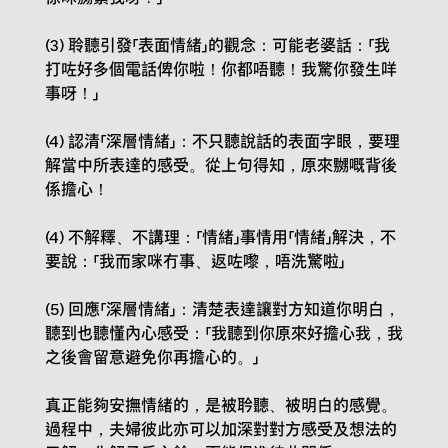
(3) 聆聽引發「表面情緒」的觀念：可能老婆話：「我
打咗好多個電話俾你啦！你都唔聽！我驚你發生咩
事呀！」
(4) 認清「深層情緒」：不只聽說話的表面字眼，要理
解當中所表達的感受。從上句得知，原來嬲嘅背後
係擔心！
(4) 不解釋、不講理：「情緒」事情用「情緒」解決，不
要說：「我而家咪冇事、返咗嚟，唔洗驚啦」
(5) 回應「深層情緒」：清楚表達讓對方知道你明白，
聽到也聽懂內心感受：「我聽到你原來好擔心我，我
之後會留意避免你再擔心的。」
真正能夠安撫情緒的，是被耹聽、被明白的感覺。
過程中，夫婦彼此亦可以加深對對方感受及想法的