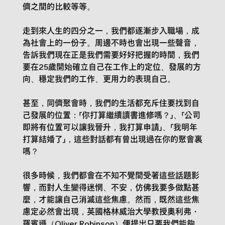
儕之間的比較等等。
走到來人生的四分之一，我們都逐漸步入職場，成
為社會上的一份子。周邊不時也會出現一些聲音，
告訴我們現在正是我們需要好好把握的時間，我們
要在25歲開始確立自己在工作上的定位、發展的方
向、穩定我們的工作、更用力的表現自己。
甚至，同儕聚會時，我們的生活都充斥住要找到自
己發展的位置：「你打算繼續讀書進修嗎？」、「公司
即將有位置可以讓我晉升，我打算申請」、「我明年
打算結婚了」，這些對話都有曾出現過在你的聚會裏
嗎？
很多時候，我們都會在不知不覺間受著這些話題影
響，而對人生變得迷惘、不安，仿佛我要多做點甚
麼，才能讓自己消滅這些焦慮。然而，既然這些焦
慮定必然會出現，英國格林威治大學教授奧利弗・
羅賓遜（Oliver Robinson）便提出只要我們能夠