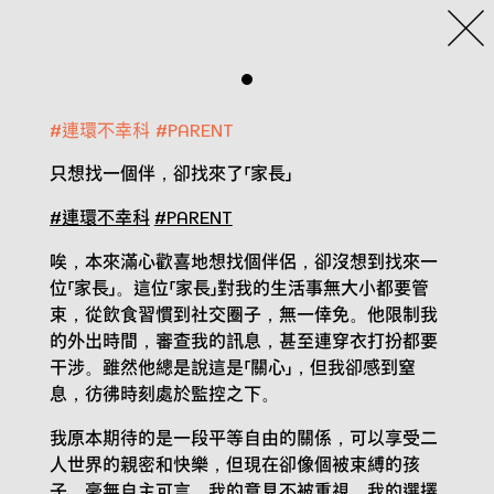
#
連環不幸科
#
PARENT
只想找一個伴，卻找來了「家長」
#連環不幸科
#PARENT
唉，本來滿心歡喜地想找個伴侶，卻沒想到找來一
位「家長」。這位「家長」對我的生活事無大小都要管
束，從飲食習慣到社交圈子，無一倖免。他限制我
的外出時間，審查我的訊息，甚至連穿衣打扮都要
干涉。雖然他總是說這是「關心」，但我卻感到窒
息，彷彿時刻處於監控之下。
我原本期待的是一段平等自由的關係，可以享受二
人世界的親密和快樂，但現在卻像個被束縛的孩
子，毫無自主可言。我的意見不被重視，我的選擇