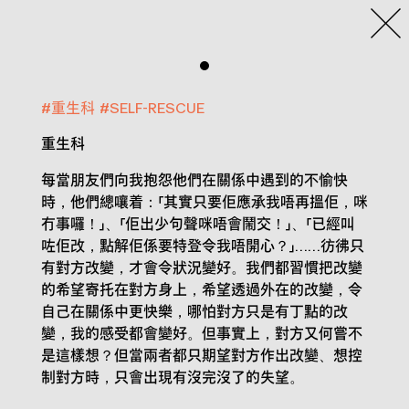
#
重生科
#
SELF-RESCUE
重生科
每當朋友們向我抱怨他們在關係中遇到的不愉快
時，他們總嚷着：「其實只要佢應承我唔再搵佢，咪
冇事囉！」、「佢出少句聲咪唔會鬧交！」、「已經叫
咗佢改，點解佢係要特登令我唔開心？」……彷彿只
有對方改變，才會令狀況變好。我們都習慣把改變
的希望寄托在對方身上，希望透過外在的改變，令
自己在關係中更快樂，哪怕對方只是有丁點的改
變，我的感受都會變好。但事實上，對方又何嘗不
是這樣想？但當兩者都只期望對方作出改變、想控
制對方時，只會出現有沒完沒了的失望。