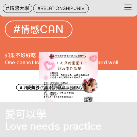
#
CAN
情感
禪。啡@夫婦篇
賽馬會智家樂計劃《家．多
「七夕甜蜜蜜」甜品製作活動
如果不好好吃，怎樣好好去愛。
One cannot love well if one has not dined well.
一點計劃》軟餐制作教學
#
EVENTS
相關活動
#
#
#
明愛蘇沙伉儷綜合家庭服務中心
明愛筲箕灣綜合家庭服務中心
明愛蘇沙伉儷綜合家庭服務中心
圓滿結束
圓滿結束
圓滿結束
EXPIRED EVENT
EXPIRED EVENT
EXPIRED EVENT
愛可以學
Love needs practice