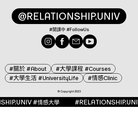
@RELATIONSHIP.UNIV
#
開課中 
#FollowUs
關於
大學課程
#
#About
#
#Courses
大學生活
情感
#
#UniversityLife
#
Clinic
© Copyright 2023
HIP.UNIV #
#RELATIONSHIP.UNI
情感大學