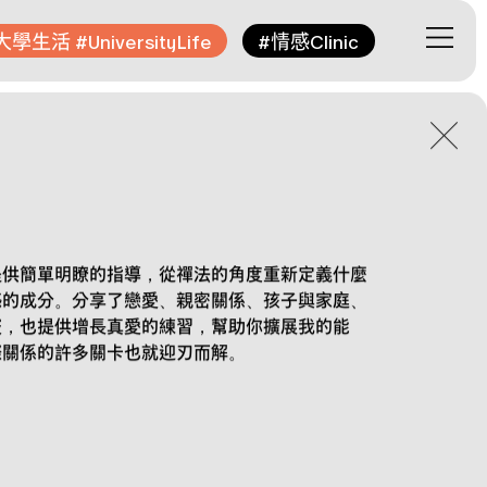
大學生活
情感
#UniversityLife
#
Clinic
提供簡單明瞭的指導，從禪法的角度重新定義什麼
感的成分。分享了戀愛、親密關係、孩子與家庭、
竅，也提供增長真愛的練習，幫助你擴展我的能
際關係的許多關卡也就迎刃而解。