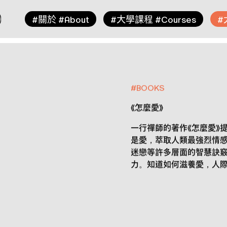
關於
大學課程
#
#About
#
#Courses
#
#
BOOKS
《怎麼愛》
一行禪師的著作《怎麼愛》
是愛，萃取人類最強烈情
迷戀等許多層面的智慧訣
力。知道如何滋養愛，人