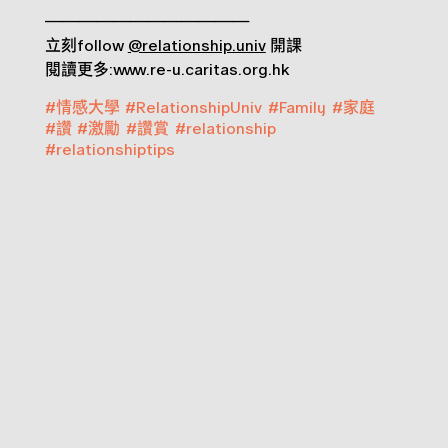
————————————
立刻follow
@relationship.univ
開課
閱讀更多:www.re-u.caritas.org.hk
#
情感大學
#
RelationshipUniv
#
Family
#
家庭
#
讚
#
激勵
#
讚賞
#
relationship
#
relationshiptips