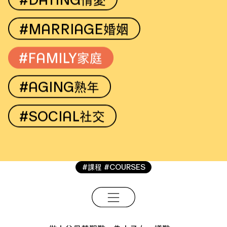
#
MARRIAGE
婚姻
#
大學課程
#
FAMILY
家庭
#Courses
#
AGING
熟年
學習情感的原因，在於回到那些影響生活
的核心課題。點閱課程，以瞭解自己更
多。
#
SOCIAL
社交
Back to school? Not enough. We need
to back to selves. Register course to
understand yourself better.
#
#COURSES
課程