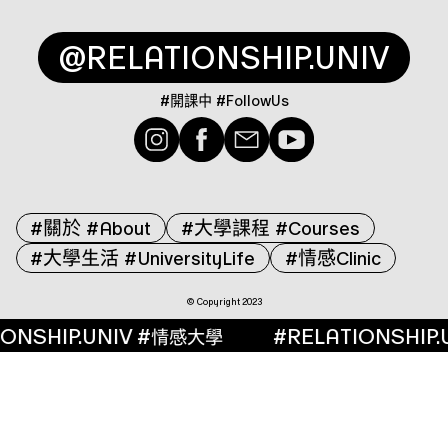
@RELATIONSHIP.UNIV
#
開課中 
#FollowUs
關於
大學課程
#
#About
#
#Courses
大學生活
情感
#
#UniversityLife
#
Clinic
© Copyright 2023
ONSHIP.UNIV #
#RELATIONSHIP.U
情感大學