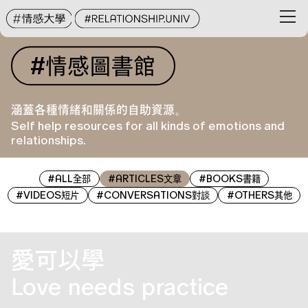
#
情感
圖書館
涵蓋各種情緒和關係的自助資源。
Self help resources for all kinds of emotions and
relationships.
#
ALL
#
ARTICLES
#
BOOKS
全部
文章
書籍
#
VIDEOS
#
CONVERSATIONS
#
OTHERS
短片
對談
其他
愛可以學
Love needs practice